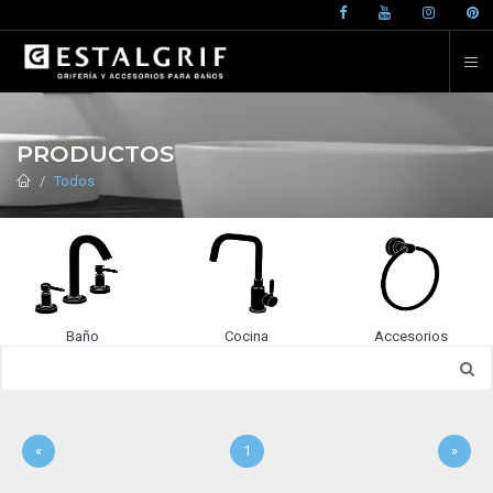
PRODUCTOS
Todos
Baño
Cocina
Accesorios
«
1
»