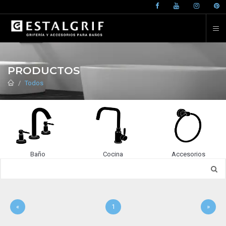
PRODUCTOS
Todos
Baño
Cocina
Accesorios
«
1
»