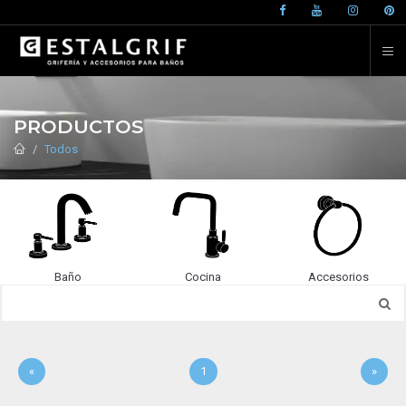
PRODUCTOS
Todos
Baño
Cocina
Accesorios
«
1
»