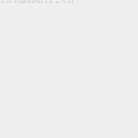
ando
0
de
0 productos
- página 19 de 0