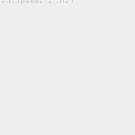
ando
0
de
0 productos
- página 19 de 0