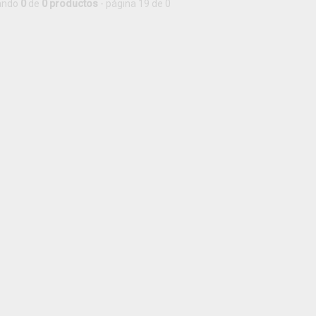
ando
0
de
0 productos
- página 19 de 0