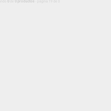
ando
0
de
0 productos
- página 19 de 0