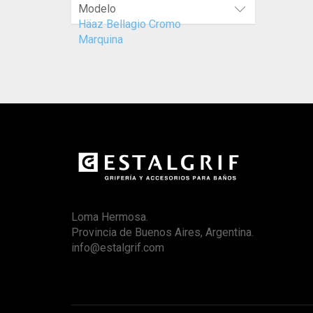
Modelo
Häaz Bellagio Cromo
Marquina
Loma Hermosa.
Provincia de Buenos Aires, Argentina.
info@estalgrif.com