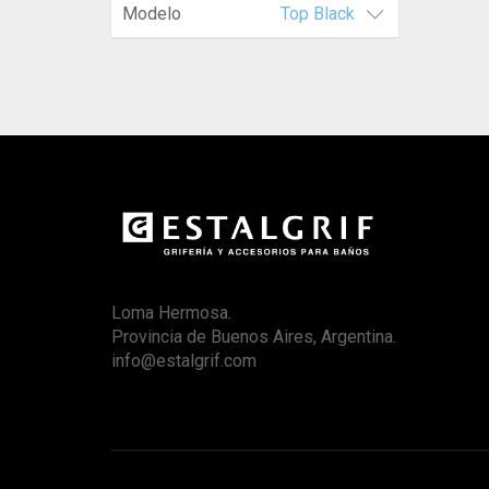
Modelo
Top Black
Loma Hermosa.
Provincia de Buenos Aires, Argentina.
info@estalgrif.com