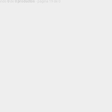
ando
0
de
0 productos
- página 19 de 0