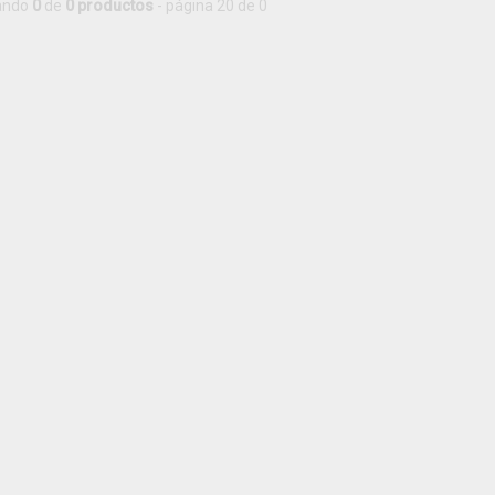
ando
0
de
0 productos
- página 20 de 0