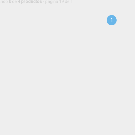
ando
0
de
4 productos
- página 19 de 1
1