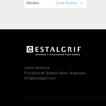
Modelo
Cima Bronce
Loma Hermosa.
Provincia de Buenos Aires, Argentina.
info@estalgrif.com