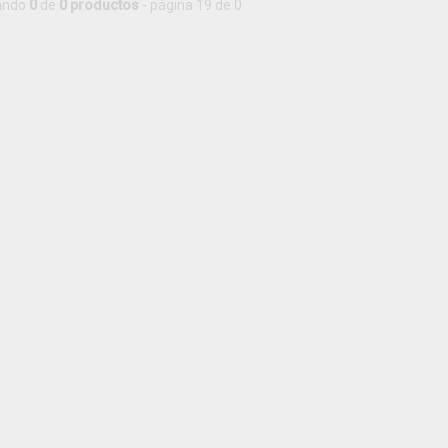
ando
0
de
0 productos
- página 19 de 0