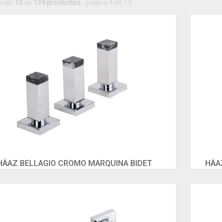
ando
10
de
139 productos
- página 4 de 14
HÄAZ BELLAGIO CROMO MARQUINA BIDET
HÄA