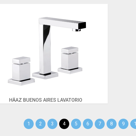
HÄAZ BUENOS AIRES LAVATORIO
1
2
3
4
5
6
7
8
9