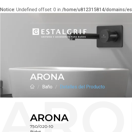
Notice
: Undefined offset: 0 in
/home/u812315814/domains/esta
ARONA
Baño
Detalles del Producto
ARONA
750/020-10
Bidet