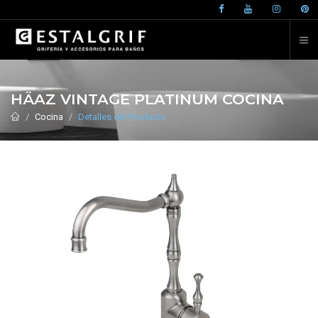
HÄAZ VINTAGE PLATINUM COCINA
Cocina
Detalles del Producto