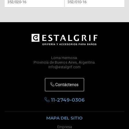
352/020-16
352/010-16
Loma Hermosa.
Provincia de Buenos Aires, Argentina.
info@estalgrif.com
Contáctenos
11-2749-0306
MAPA DEL SITIO
Empresa